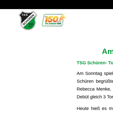
Am
TSG Schüren- T
Am Sonntag spie
Schüren begrüßte
Rebecca Menke, di
Debüt gleich 3 To
Heute hieß es m