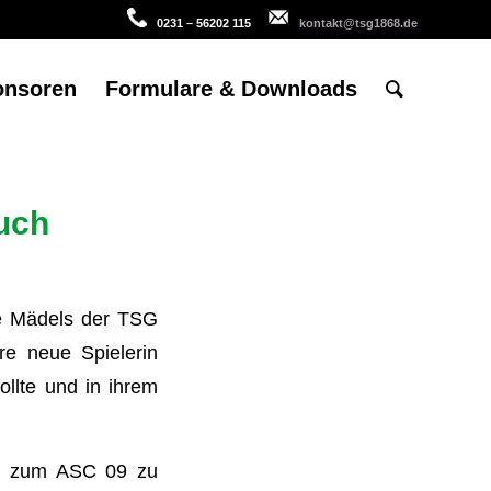
0231 – 56202 115
kontakt@tsg1868.de
onsoren
Formulare & Downloads
uch
e Mädels der TSG
re neue Spielerin
ollte und in ihrem
ng zum ASC 09 zu