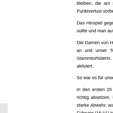
bleiben, die am
Punktverlust vorbei
Das Hinspiel gege
sollte und man auf
Die Damen von Ho
an und unser Te
Stammtorhüterin.
aktiviert.
So war es für uns
In den ersten 20
richtig absetzen.
starke Abwehr, wa
Führung (15:11) i