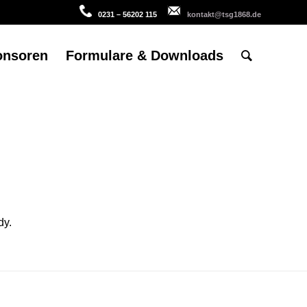
0231 – 56202 115
kontakt@tsg1868.de
onsoren
Formulare & Downloads
dy.