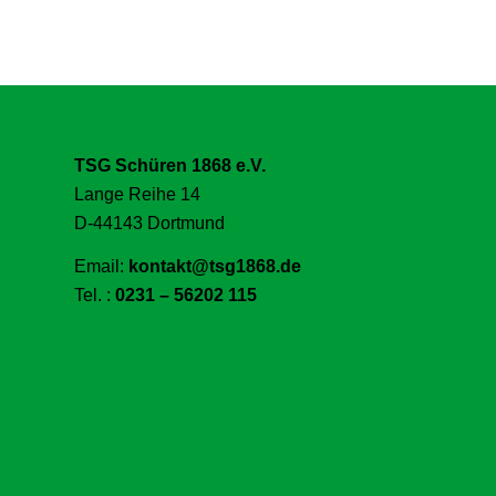
TSG Schüren 1868 e.V.
Lange Reihe 14
D-44143 Dortmund
Email:
kontakt@tsg1868.de
Tel. :
0231 – 56202 115