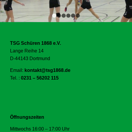
1
2
3
4
5
6
TSG Schüren 1868 e.V.
Lange Reihe 14
D-44143 Dortmund
Email:
kontakt@tsg1868.de
Tel. :
0231 – 56202 115
Öffnungszeiten
Mittwochs 16:00 – 17:00 Uhr