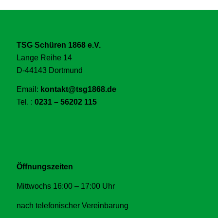
TSG Schüren 1868 e.V.
Lange Reihe 14
D-44143 Dortmund
Email:
kontakt@tsg1868.de
Tel. :
0231 – 56202 115
Öffnungszeiten
Mittwochs 16:00 – 17:00 Uhr
nach telefonischer Vereinbarung