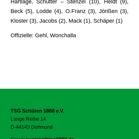
Hartlage, Schütter – Stenzel (10), Heldt (9),
Beck (5), Lodde (4), O.Franz (3), Jörißen (3),
Kloster (3), Jacobs (2), Mack (1), Schäper (1)
Offizielle: Gehl, Wonchalla
TSG Schüren 1868 e.V.
Lange Reihe 14
D-44143 Dortmund