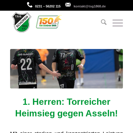
0231 – 56202 115
kontakt@tsg1868.de
1. Herren: Torreicher
Heimsieg gegen Asseln!