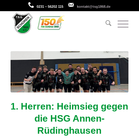
0231 – 56202 115
kontakt@tsg1868.de
1. Herren: Heimsieg gegen
die HSG Annen-
Rüdinghausen