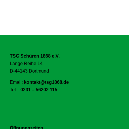
TSG Schüren 1868 e.V.
Lange Reihe 14
D-44143 Dortmund
Email:
kontakt@tsg1868.de
Tel. :
0231 – 56202 115
Öffnungszeiten