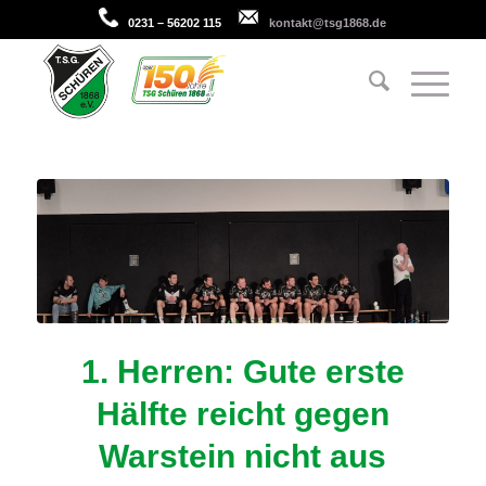
0231 – 56202 115
kontakt@tsg1868.de
1. Herren: Gute erste
Hälfte reicht gegen
Warstein nicht aus