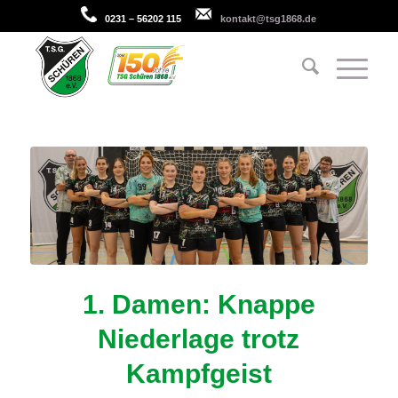
0231 – 56202 115
kontakt@tsg1868.de
1. Damen: Knappe
Niederlage trotz
Kampfgeist