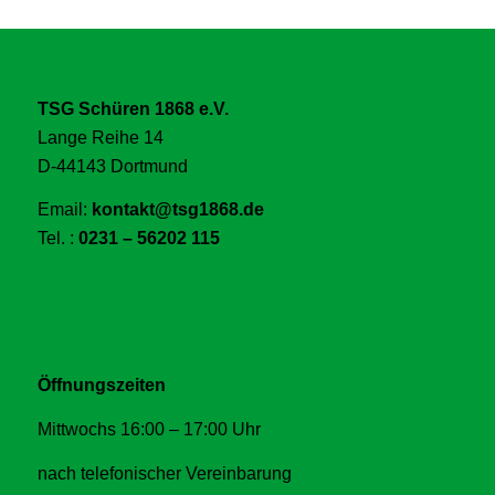
TSG Schüren 1868 e.V.
Lange Reihe 14
D-44143 Dortmund
Email:
kontakt@tsg1868.de
Tel. :
0231 – 56202 115
Öffnungszeiten
Mittwochs 16:00 – 17:00 Uhr
nach telefonischer Vereinbarung