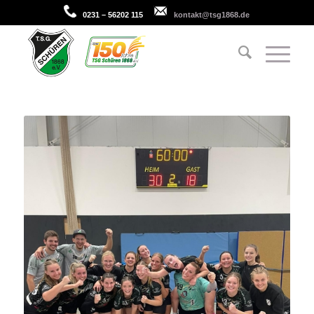
0231 – 56202 115
kontakt@tsg1868.de